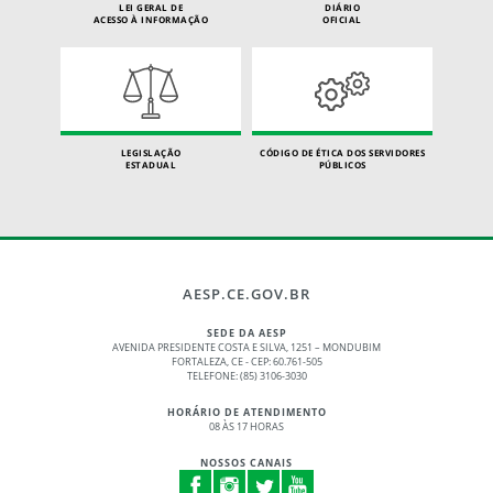
LEI GERAL DE
DIÁRIO
ACESSO À INFORMAÇÃO
OFICIAL
LEGISLAÇÃO
CÓDIGO DE ÉTICA DOS SERVIDORES
ESTADUAL
PÚBLICOS
AESP.CE.GOV.BR
SEDE DA AESP
AVENIDA PRESIDENTE COSTA E SILVA, 1251 – MONDUBIM
FORTALEZA, CE - CEP: 60.761-505
TELEFONE: (85) 3106-3030
HORÁRIO DE ATENDIMENTO
08 ÀS 17 HORAS
NOSSOS CANAIS