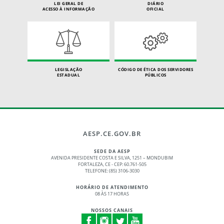
LEI GERAL DE
DIÁRIO
ACESSO À INFORMAÇÃO
OFICIAL
LEGISLAÇÃO
CÓDIGO DE ÉTICA DOS SERVIDORES
ESTADUAL
PÚBLICOS
AESP.CE.GOV.BR
SEDE DA AESP
AVENIDA PRESIDENTE COSTA E SILVA, 1251 – MONDUBIM
FORTALEZA, CE - CEP: 60.761-505
TELEFONE: (85) 3106-3030
HORÁRIO DE ATENDIMENTO
08 ÀS 17 HORAS
NOSSOS CANAIS