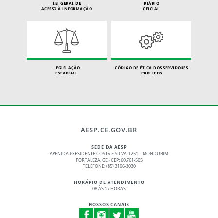
LEI GERAL DE
DIÁRIO
ACESSO À INFORMAÇÃO
OFICIAL
LEGISLAÇÃO
CÓDIGO DE ÉTICA DOS SERVIDORES
ESTADUAL
PÚBLICOS
AESP.CE.GOV.BR
SEDE DA AESP
AVENIDA PRESIDENTE COSTA E SILVA, 1251 – MONDUBIM
FORTALEZA, CE - CEP: 60.761-505
TELEFONE: (85) 3106-3030
HORÁRIO DE ATENDIMENTO
08 ÀS 17 HORAS
NOSSOS CANAIS