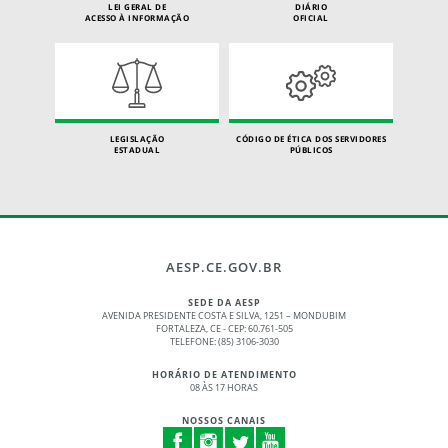
LEI GERAL DE
DIÁRIO
ACESSO À INFORMAÇÃO
OFICIAL
LEGISLAÇÃO
CÓDIGO DE ÉTICA DOS SERVIDORES
ESTADUAL
PÚBLICOS
AESP.CE.GOV.BR
SEDE DA AESP
AVENIDA PRESIDENTE COSTA E SILVA, 1251 – MONDUBIM
FORTALEZA, CE - CEP: 60.761-505
TELEFONE: (85) 3106-3030
HORÁRIO DE ATENDIMENTO
08 ÀS 17 HORAS
NOSSOS CANAIS