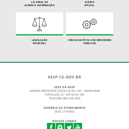
LEI GERAL DE
DIÁRIO
ACESSO À INFORMAÇÃO
OFICIAL
LEGISLAÇÃO
CÓDIGO DE ÉTICA DOS SERVIDORES
ESTADUAL
PÚBLICOS
AESP.CE.GOV.BR
SEDE DA AESP
AVENIDA PRESIDENTE COSTA E SILVA, 1251 – MONDUBIM
FORTALEZA, CE - CEP: 60.761-505
TELEFONE: (85) 3106-3030
HORÁRIO DE ATENDIMENTO
08 ÀS 17 HORAS
NOSSOS CANAIS